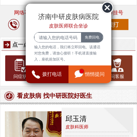
网络不稳定？一个电话，随时随地轻松问诊挂号
济南中研皮肤病医院
皮肤医师联合坐诊
点一点，知道更多信息
输入您的电话，我们将立即回电。该通话
对您免费，请放心接听！手机请直接输
入，座机前加区号。
拨打电话
悄悄提问
问症状
问治疗
问费用
问客服
看皮肤病 找中研医院好医生
邱玉清
皮肤科医师